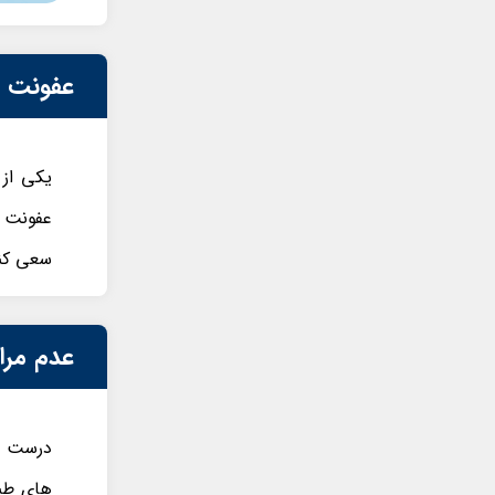
عفونت
یکی از
عفونت م
سعی کنی
عدم مرا
درست اس
های طبی