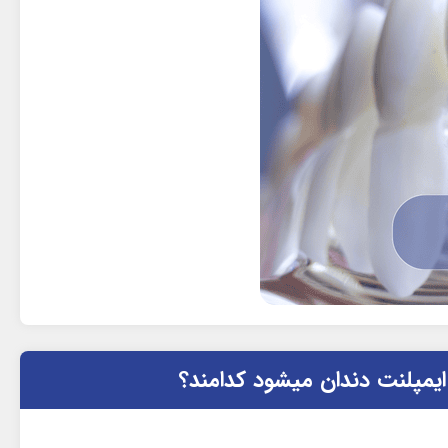
یمپلنت دندان میشود کدامند؟