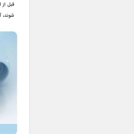
قبل از 
شوند، آ