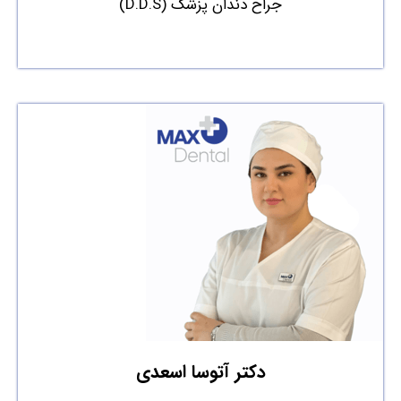
جراح دندان پزشک (D.D.S)
دکتر آتوسا اسعدی