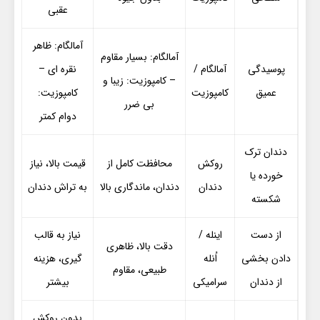
عقبی
آمالگام: ظاهر
آمالگام: بسیار مقاوم
پوسیدگی
آمالگام /
نقره ای –
– کامپوزیت: زیبا و
عمیق
کامپوزیت
کامپوزیت:
بی ضرر
دوام کمتر
دندان ترک
روکش
محافظت کامل از
قیمت بالا، نیاز
خورده یا
دندان
دندان، ماندگاری بالا
به تراش دندان
شکسته
از دست
اینله /
نیاز به قالب
دقت بالا، ظاهری
دادن بخشی
اُنله
گیری، هزینه
طبیعی، مقاوم
از دندان
سرامیکی
بیشتر
بدون روکش